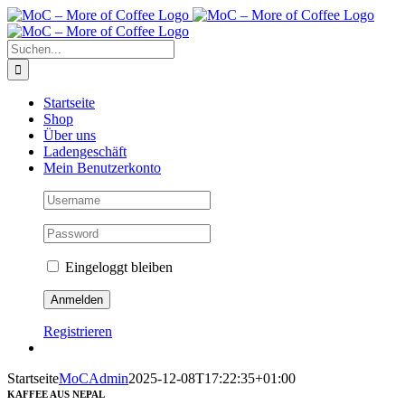
Zum
Inhalt
springen
Suche
nach:
Startseite
Shop
Über uns
Ladengeschäft
Mein Benutzerkonto
Eingeloggt bleiben
Registrieren
Startseite
MoCAdmin
2025-12-08T17:22:35+01:00
KAFFEE AUS NEPAL