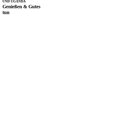
UND UGANDA
Genießen & Gutes
tun
Anbau ohne
Einsatz von
Pestiziden,
direkter Handel
mit kleinen
Kaffee-
Kooperativen,
gerechte
Bezahlung der
Bauern und eine
lokale Röstung
machen unseren
Kaffee zu etwas