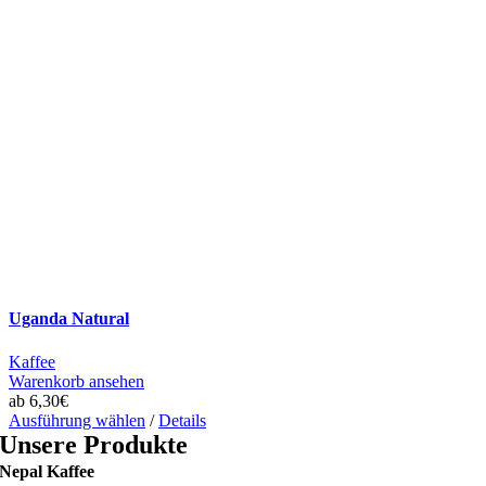
Uganda Natural
Kaffee
Warenkorb ansehen
ab
6,30
€
Dieses
Ausführung wählen
/
Details
Produkt
Unsere Produkte
weist
Nepal Kaffee
mehrere