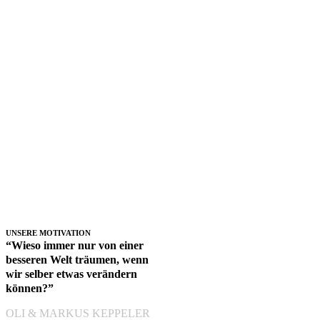
funktionierendes Business
aufzubauen und ihre Kinder
zur Schule zu schicken.
Damit ermöglichen wir nicht
nur den Bauern, sondern
auch ihren Kindern eine
bessere Zukunft
. Und das
alles durch deinen
Kaffeegenuss – helfen kann
so einfach sein!
UNSERE MOTIVATION
“Wieso immer nur von einer
besseren Welt träumen, wenn
wir selber etwas verändern
können?”
OLI & MARKUS KEPPELER