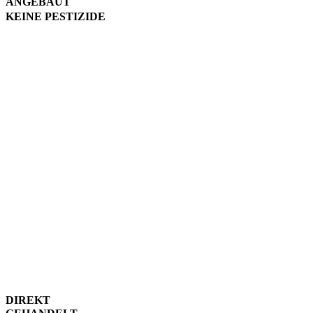
ANGEBAUT
KEINE PESTIZIDE
Der Anbau und der gesamte
Verarbeitungsprozess erfolgt
ohne Anwendung von
chemischen
Pflanzenschutzmitteln oder
Zusatzbehandlungen.
Regelmäßig lassen wir den
Rohkaffee im Labor auf
chemische Rückstände und
weitere Schadstoffe prüfen.
Durch die Ernte in
Handarbeit bekommen wir
nur reife Bohnen von
höchster Qualität. Die Ernte
zieht sich daher auch über 3
Monate hin.
DIREKT