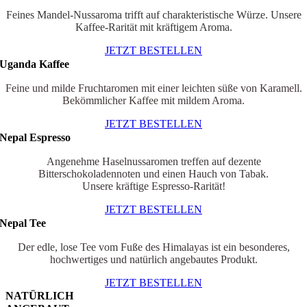
Varianten
Feines Mandel-Nussaroma trifft auf charakteristische Würze. Unsere
auf.
Kaffee-Rarität mit kräftigem Aroma.
Die
Optionen
JETZT BESTELLEN
können
Uganda Kaffee
auf
der
Feine und milde Fruchtaromen mit einer leichten süße von Karamell.
Produktseite
Bekömmlicher Kaffee mit mildem Aroma.
gewählt
werden
JETZT BESTELLEN
Nepal Espresso
Angenehme Haselnussaromen treffen auf dezente
Bitterschokoladennoten und einen Hauch von Tabak.
Unsere kräftige Espresso-Rarität!
JETZT BESTELLEN
Nepal Tee
Der edle, lose Tee vom Fuße des Himalayas ist ein besonderes,
hochwertiges und natürlich angebautes Produkt.
JETZT BESTELLEN
NATÜRLICH