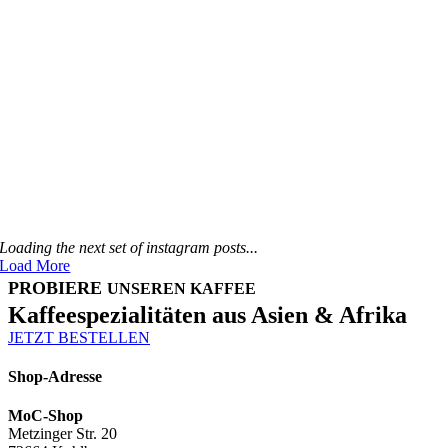
Trommelröstung ihre finale
Veredelung. In der 15-20-
minütigen, schonenden
Röstung holen unsere
Röstmeister so viele
Aromen wie möglich aus
den hochwertigen
Kaffeebohnen und erreichen
dadurch maximale Qualität.
Erfahre mehr über uns auf Instagram
Loading the next set of instagram posts...
Load More
PROBIERE
UNSEREN KAFFEE
Kaffeespezialitäten aus Asien & Afrika
JETZT BESTELLEN
Shop-Adresse
MoC-Shop
Metzinger Str. 20