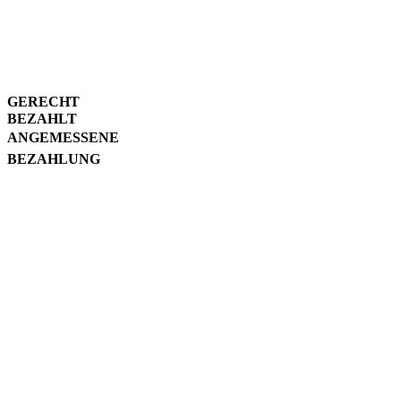
zu den Produzenten die
einzigartige Qualität unserer
Kaffees und Tees
gewährleisten.
GERECHT
BEZAHLT
ANGEMESSENE
BEZAHLUNG
Wir schätzen die tägliche
Arbeit auf den Plantagen
und den produzierten
Rohkaffee und bezahlen
ihnen deshalb gerne einen
angemessenen Preis für ihre
Arbeit. So haben sie die
Möglichkeit, sich ein