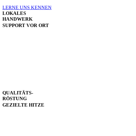
LERNE UNS KENNEN
LOKALES
HANDWERK
SUPPORT VOR ORT
Wir arbeiten mit
ausgewählten Handwerks-
Röstereien zusammen. Sie
bringen die notwendige
Erfahrung mit um aus den
rohen Kaffeebohnen ein
edles Spitzenprodukt zu
machen.
QUALITÄTS-
RÖSTUNG
GEZIELTE HITZE
Die Verarbeitung der
Kaffeebohnen geschieht
unter hohen Standards und
erfährt in der schonenden