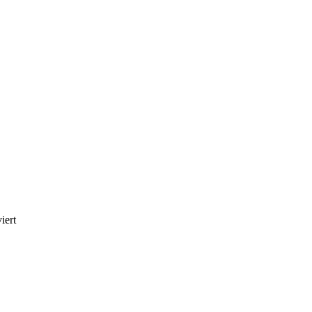
für
iert
24_Category