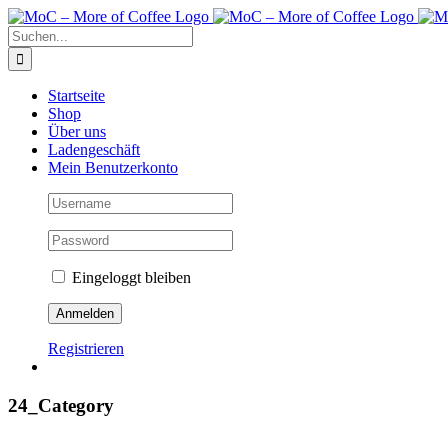
Zum
Inhalt
Suche
springen
nach:
Startseite
Shop
Über uns
Ladengeschäft
Mein Benutzerkonto
Eingeloggt bleiben
Registrieren
24_Category