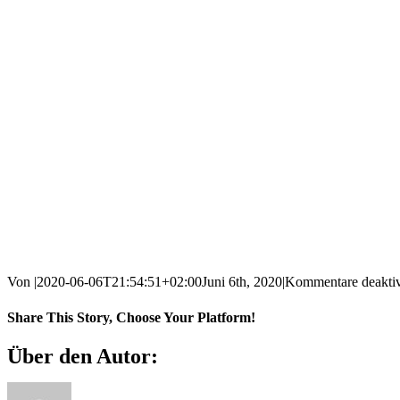
Von
|
2020-06-06T21:54:51+02:00
Juni 6th, 2020
|
Kommentare deaktiv
Share This Story, Choose Your Platform!
Facebook
X
Reddit
LinkedIn
WhatsApp
Tumblr
Pinterest
Vk
E-
Über den Autor:
Mail