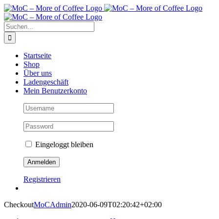
Zum
Inhalt
springen
Suche
nach:
Startseite
Shop
Über uns
Ladengeschäft
Mein Benutzerkonto
Eingeloggt bleiben
Registrieren
Checkout
MoCAdmin
2020-06-09T02:20:42+02:00