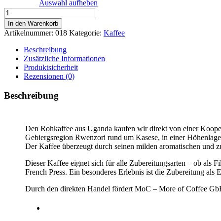
Auswahl aufheben
Uganda
Natural
In den Warenkorb
Menge
Artikelnummer:
018
Kategorie:
Kaffee
Beschreibung
Zusätzliche Informationen
Produktsicherheit
Rezensionen (0)
Beschreibung
Den Rohkaffee aus Uganda kaufen wir direkt von einer Kooper
Gebiergsregion Rwenzori rund um Kasese, in einer Höhenlage
Der Kaffee überzeugt durch seinen milden aromatischen und z
Dieser Kaffee eignet sich für alle Zubereitungsarten – ob als F
French Press. Ein besonderes Erlebnis ist die Zubereitung als 
Durch den direkten Handel fördert MoC – More of Coffee GbR d