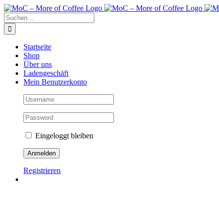
Zum
Inhalt
Suche
springen
nach:
Startseite
Shop
Über uns
Ladengeschäft
Mein Benutzerkonto
Eingeloggt bleiben
Registrieren