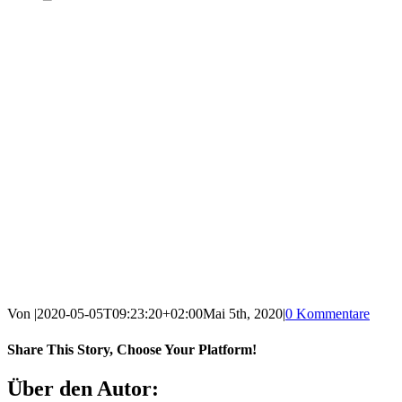
Von
|
2020-05-05T09:23:20+02:00
Mai 5th, 2020
|
0 Kommentare
Share This Story, Choose Your Platform!
Facebook
X
Reddit
LinkedIn
WhatsApp
Tumblr
Pinterest
Vk
E-
Über den Autor:
Mail