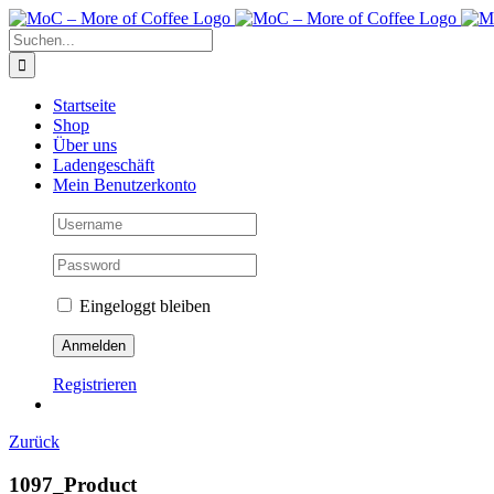
Zum
Inhalt
Suche
springen
nach:
Startseite
Shop
Über uns
Ladengeschäft
Mein Benutzerkonto
Eingeloggt bleiben
Registrieren
Zurück
1097_Product