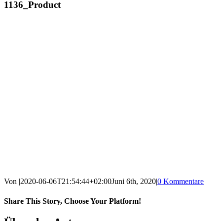
1136_Product
Von
|
2020-06-06T21:54:44+02:00
Juni 6th, 2020
|
0 Kommentare
Share This Story, Choose Your Platform!
Facebook
X
Reddit
LinkedIn
WhatsApp
Tumblr
Pinterest
Vk
E-