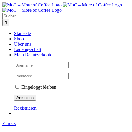
Zum
Inhalt
springen
Suche
nach:
Startseite
Shop
Über uns
Ladengeschäft
Mein Benutzerkonto
Eingeloggt bleiben
Registrieren
Zurück