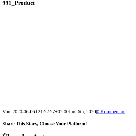
991_Product
Von
|
2020-06-06T21:52:57+02:00
Juni 6th, 2020
|
0 Kommentare
Share This Story, Choose Your Platform!
Facebook
X
Reddit
LinkedIn
WhatsApp
Tumblr
Pinterest
Vk
E-