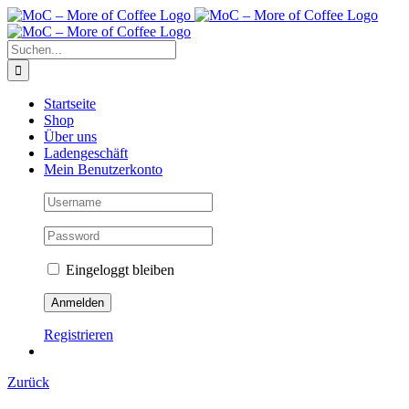
Zum
Inhalt
springen
Suche
nach:
Startseite
Shop
Über uns
Ladengeschäft
Mein Benutzerkonto
Eingeloggt bleiben
Registrieren
Zurück