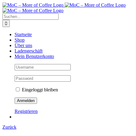
Zum
Inhalt
springen
Suche
nach:
Startseite
Shop
Über uns
Ladengeschäft
Mein Benutzerkonto
Eingeloggt bleiben
Registrieren
Zurück