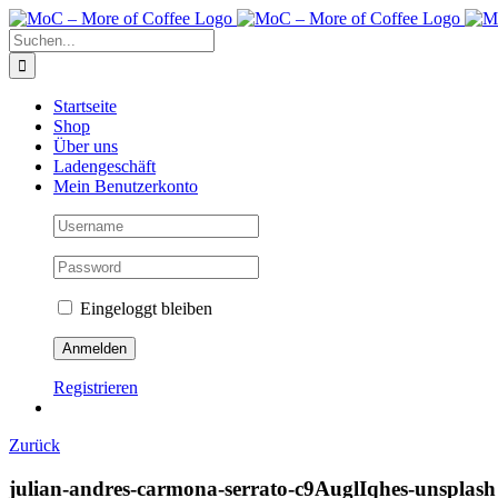
Zum
Inhalt
Suche
springen
nach:
Startseite
Shop
Über uns
Ladengeschäft
Mein Benutzerkonto
Eingeloggt bleiben
Registrieren
Zurück
julian-andres-carmona-serrato-c9AuglIqhes-unsplash