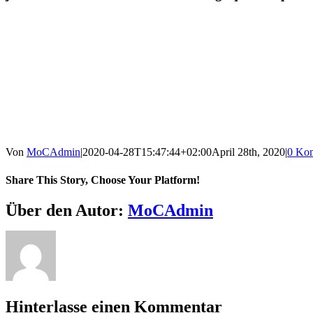
Von
MoCAdmin
|
2020-04-28T15:47:44+02:00
April 28th, 2020
|
0 Ko
Share This Story, Choose Your Platform!
Facebook
X
Reddit
LinkedIn
WhatsApp
Tumblr
Pinterest
Vk
E-
Über den Autor:
MoCAdmin
Mail
Hinterlasse einen Kommentar