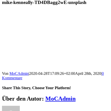
mike-kenneally-TD4DBagg2wE-unsplash
Von
MoCAdmin
|
2020-04-28T17:09:26+02:00
April 28th, 2020
|
0
Kommentare
Share This Story, Choose Your Platform!
Facebook
X
Reddit
LinkedIn
WhatsApp
Tumblr
Pinterest
Vk
E-
Über den Autor:
MoCAdmin
Mail