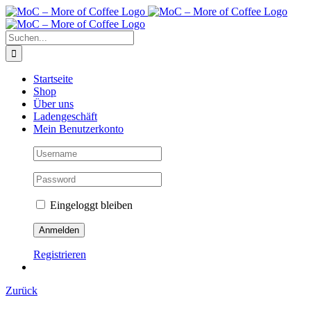
Zum
Inhalt
springen
Suche
nach:
Startseite
Shop
Über uns
Ladengeschäft
Mein Benutzerkonto
Eingeloggt bleiben
Registrieren
Zurück