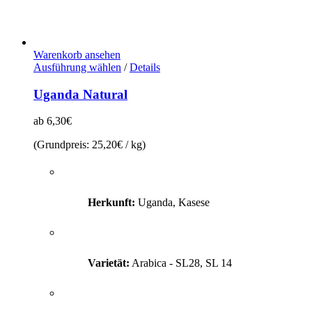
Warenkorb ansehen
Dieses
Ausführung wählen
/
Details
Produkt
weist
Uganda Natural
mehrere
Varianten
ab
6,30
€
auf.
Die
(Grundpreis:
25,20
€
/
kg
)
Optionen
können
auf
der
Herkunft:
Uganda, Kasese
Produktseite
gewählt
werden
Varietät:
Arabica - SL28, SL 14