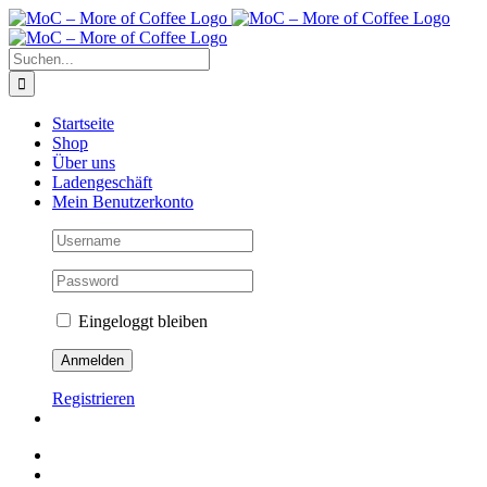
Zum
Inhalt
springen
Suche
nach:
Startseite
Shop
Über uns
Ladengeschäft
Mein Benutzerkonto
Eingeloggt bleiben
Registrieren