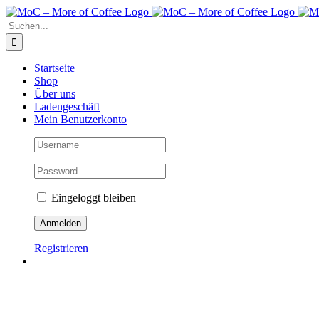
Zum
Inhalt
Suche
springen
nach:
Startseite
Shop
Über uns
Ladengeschäft
Mein Benutzerkonto
Eingeloggt bleiben
Registrieren