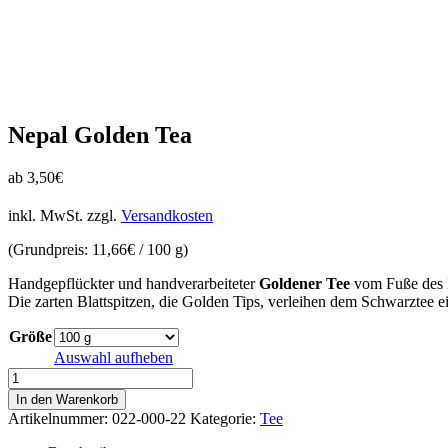
Nepal Golden Tea
ab
3,50
€
inkl. MwSt.
zzgl.
Versandkosten
(Grundpreis:
11,66
€
/
100
g
)
Handgepflückter und handverarbeiteter
Goldener Tee
vom Fuße des 
Die zarten Blattspitzen, die Golden Tips, verleihen dem Schwarztee e
Größe
Auswahl aufheben
Nepal
Golden
In den Warenkorb
Tea
Artikelnummer:
022-000-22
Kategorie:
Tee
Menge