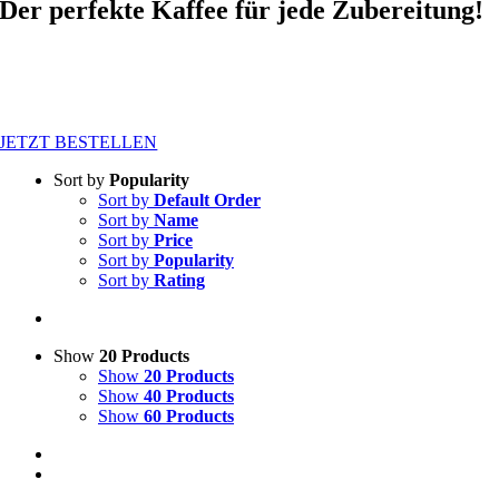
Der perfekte Kaffee für jede Zubereitung!
Und für alle Teetrinker gibt es feinste Sorten vom Fuße des
Himalayas.
JETZT BESTELLEN
Sort by
Popularity
Sort by
Default Order
Sort by
Name
Sort by
Price
Sort by
Popularity
Sort by
Rating
Show
20 Products
Show
20 Products
Show
40 Products
Show
60 Products