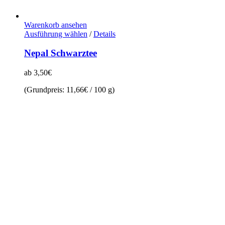
Warenkorb ansehen
Dieses
Ausführung wählen
/
Details
Produkt
weist
Nepal Schwarztee
mehrere
Varianten
ab
3,50
€
auf.
Die
(Grundpreis:
11,66
€
/
100
g
)
Optionen
können
auf
der
Produktseite
gewählt
werden