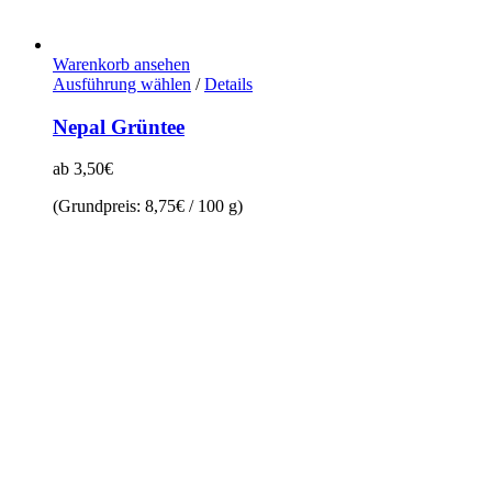
Warenkorb ansehen
Dieses
Ausführung wählen
/
Details
Produkt
weist
Nepal Grüntee
mehrere
Varianten
ab
3,50
€
auf.
Die
(Grundpreis:
8,75
€
/
100
g
)
Optionen
können
auf
der
Produktseite
gewählt
werden