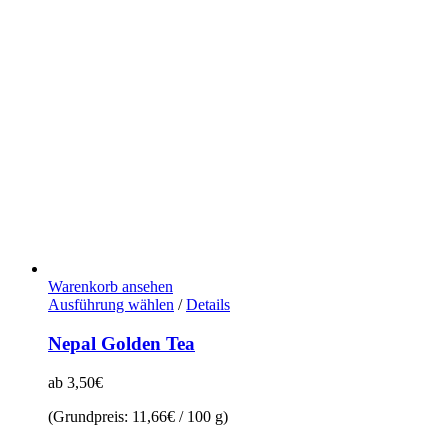
Warenkorb ansehen
Dieses
Ausführung wählen
/
Details
Produkt
weist
Nepal Golden Tea
mehrere
Varianten
ab
3,50
€
auf.
Die
(Grundpreis:
11,66
€
/
100
g
)
Optionen
können