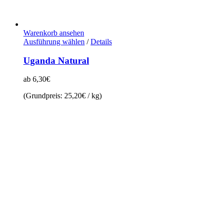
Warenkorb ansehen
Dieses
Ausführung wählen
/
Details
Produkt
weist
Uganda Natural
mehrere
Varianten
ab
6,30
€
auf.
Die
(Grundpreis:
25,20
€
/
kg
)
Optionen
können
auf
der
Produktseite
gewählt
werden