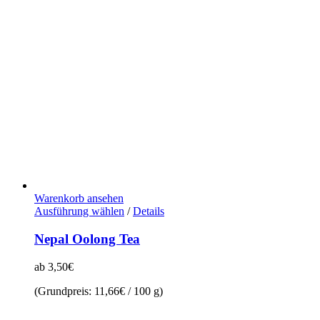
Warenkorb ansehen
Dieses
Ausführung wählen
/
Details
Produkt
weist
Nepal Oolong Tea
mehrere
Varianten
ab
3,50
€
auf.
Die
(Grundpreis:
11,66
€
/
100
g
)
Optionen
können