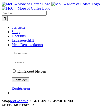
Zum
Inhalt
springen
Suche
nach:
Startseite
Shop
Über uns
Ladengeschäft
Mein Benutzerkonto
Eingeloggt bleiben
Registrieren
Shop
MoCAdmin
2024-11-09T08:45:58+01:00
KAFFEE- UND TEEGENUSS