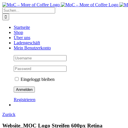
Zum
Inhalt
Suche
springen
nach:
Startseite
Shop
Über uns
Ladengeschäft
Mein Benutzerkonto
Eingeloggt bleiben
Registrieren
Zurück
Website_MOC Logo Streifen 600px Retina