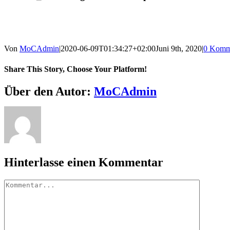
Von
MoCAdmin
|
2020-06-09T01:34:27+02:00
Juni 9th, 2020
|
0 Komm
Share This Story, Choose Your Platform!
Facebook
X
Reddit
LinkedIn
WhatsApp
Tumblr
Pinterest
Vk
E-
Über den Autor:
MoCAdmin
Mail
Hinterlasse einen Kommentar
Kommentar